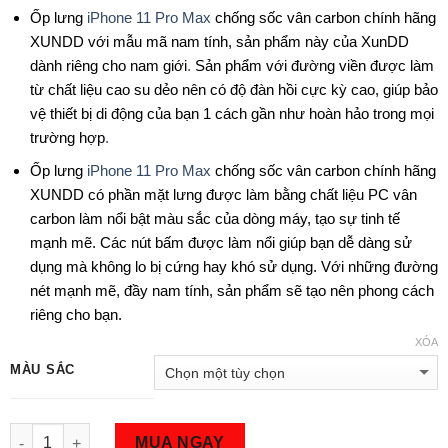
Ốp lưng
iPhone 11 Pro Max
chống sốc vân carbon chính hãng
XUNDD với mẫu mã nam tính, sản phẩm này của XunDD
dành riêng cho nam giới
.
Sản phẩm với đường viền được làm
từ chất liệu cao su dẻo nên có độ đàn hồi cực kỳ cao, giúp bảo
vệ thiết bị di động của bạn 1 cách gần như hoàn hảo trong mọi
trường hợp
.
Ốp lưng
iPhone 11 Pro Max
chống sốc vân carbon chính hãng
XUNDD có phần mặt lưng được làm bằng chất liệu PC vân
carbon làm nổi bật màu sắc của dòng máy, tạo sự tinh tế
mạnh mẽ. Các nút bấm được làm nổi giúp bạn dễ dàng sử
dụng mà không lo bị cứng hay khó sử dụng. Với những đường
nét mạnh mẽ, đầy nam tính, sản phẩm sẽ tạo nên phong cách
riêng cho bạn.
XÓA
MÀU SẮC
Số lượng
MUA NGAY