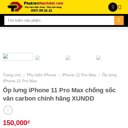
Skip
to
content
Trang chủ
Phụ kiện iPhone
iPhone 11 Pro Max
Ốp lưng
/
/
/
iPhone 11 Pro Max
Ốp lưng iPhone 11 Pro Max chống sốc
vân carbon chính hãng XUNDD
150,000
₫