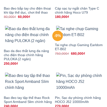
Bao đeo bắp tay cho điện thoại
Cáp sạc tự ngắt chân Type C
khi tập thể dục, chơi thể thao
chính hãng Hoco U79
Giá
Giá
80,000
₫
60,000
₫
180,000
₫
gốc
hiện
là:
tại
80,000₫.
là:
60,000₫.
-9%
Tai nghe chụp Gaming Earldom
ET-B02
Bao da đeo thắt lưng đa năng
Giá
Giá
750,000
₫
680,000
₫
cho điện thoại chính hãng
gốc
hiện
PULOKA (2 ngăn)
là:
tại
750,000₫.
là:
250,000
₫
680,000₫.
Bao đeo tay tập thể thao Rock
Pin, Sạc dự phòng chính hãng
Sport Armband Slim chính hãng
HOCO J52 10000mAh
240,000
₫
270,000
₫