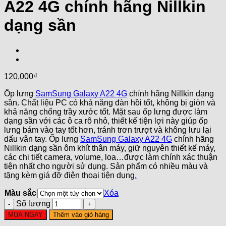
A22 4G chính hãng Nillkin
dạng sần
120,000
₫
Ốp lưng
SamSung Galaxy A22 4G
chính hãng Nillkin dạng
sần. Chất liệu PC có khả năng đàn hồi tốt, không bị giòn và
khả năng chống trầy xước tốt. Mặt sau ốp lưng được làm
dạng sần với các ô ca rô nhỏ, thiết kế tiện lợi này giúp ốp
lưng bám vào tay tốt hơn, tránh trơn trượt và không lưu lại
dấu vân tay. Ốp lưng
SamSung Galaxy A22 4G
chính hãng
Nillkin dạng sần ôm khít thân máy, giữ nguyên thiết kế máy,
các chi tiết camera, volume, loa…được làm chính xác thuận
tiện nhất cho người sử dụng. Sản phẩm có nhiều màu và
tặng kèm giá đỡ điện thoại tiện dụng
.
Màu sắc
Xóa
Số lượng
MUA NGAY
Thêm vào giỏ hàng