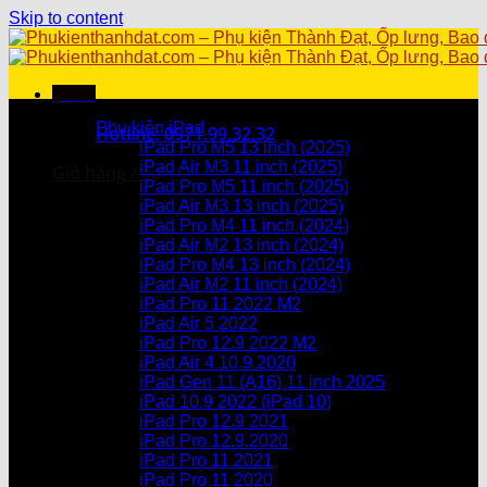
Skip to content
Menu
Danh mục sản phẩm
Phụ kiện iPad
Hotline: 0971.99.32.32
iPad Pro M5 13 inch (2025)
iPad Air M3 11 inch (2025)
Giỏ hàng /
0
₫
iPad Pro M5 11 inch (2025)
iPad Air M3 13 inch (2025)
Chưa có sản phẩm trong giỏ hàng.
iPad Pro M4 11 inch (2024)
iPad Air M2 13 inch (2024)
Giỏ hàng
iPad Pro M4 13 inch (2024)
iPad Air M2 11 inch (2024)
Chưa có sản phẩm trong giỏ hàng.
iPad Pro 11 2022 M2
iPad Air 5 2022
iPad Pro 12.9 2022 M2
iPad Air 4 10.9 2020
iPad Gen 11 (A16) 11 inch 2025
iPad 10.9 2022 (iPad 10)
iPad Pro 12.9 2021
iPad Pro 12.9.2020
iPad Pro 11 2021
iPad Pro 11 2020