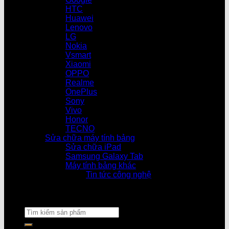
HTC
Huawei
Lenovo
LG
Nokia
Vsmart
Xiaomi
OPPO
Realme
OnePlus
Sony
Vivo
Honor
TECNO
Sửa chữa máy tính bảng
Sửa chữa iPad
Samsung Galaxy Tab
Máy tính bảng khác
Tin tức công nghệ
Cửa hàng làm