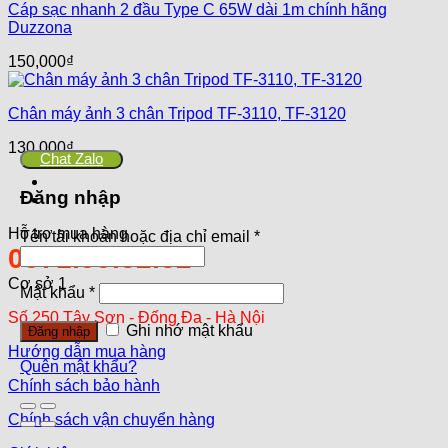
Cáp sạc nhanh 2 đầu Type C 65W dài 1m chính hãng
Duzzona
150,000
₫
Chân máy ảnh 3 chân Tripod TF-3110, TF-3120
130,000
₫
Chat Zalo
Đăng nhập
Hỗ trợ mua hàng
Tên tài khoản hoặc địa chỉ email
*
0971.99.32.32
Cơ sở 1
Mật khẩu
*
Số 250 Tây Sơn - Đống Đa - Hà Nội
Ghi nhớ mật khẩu
Đăng nhập
Hướng dẫn mua hàng
Quên mật khẩu?
Chính sách bảo hành
Chính sách vận chuyển hàng