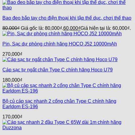
Bao đeo bắp tay cho điện thoại khi tập thể dục, chơi thể thao
80,000
₫
Giá gốc là: 80,000₫.
60,000
₫
Giá hiện tại là: 60,000₫.
Pin, Sạc dự phòng chính hãng HOCO J52 10000mAh
270,000
₫
Cáp sạc tự ngắt chân Type C chính hãng Hoco U79
180,000
₫
Bộ củ cáp sạc nhanh 2 cổng chân Type C chính hãng
Earldom ES-196
170,000
₫