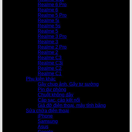
Realme 6 Pro
Realme 6
Realme 5 Pro
Realme 5i
Realme 5s
Realme 5
Realme 3 Pro
Realme 3
Realme 2 Pro
Realme 2
Realme C3
Realme C3i
Realme C2
Realme C1
Phụ kiện khác
Gậy chụp ảnh, Gậy tự sướng
Pin dự phòng
Chuột không dây
Cáp sạc, cáp kết nối
Giá đỡ điện thoại, máy tính bảng
Sửa chữa điện thoại
iPhone
Samsung
Asus
Google