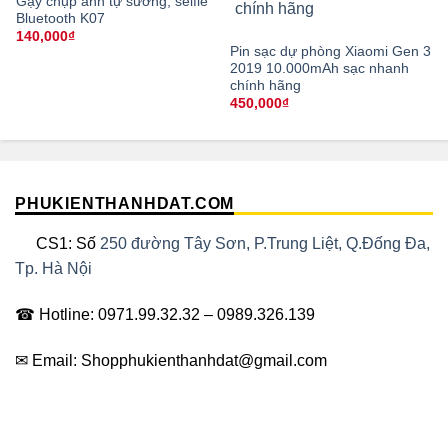
Gậy chụp ảnh tự sướng, selfie
Bluetooth K07
140,000
₫
Pin sạc dự phòng Xiaomi Gen 3
2019 10.000mAh sạc nhanh
chính hãng
450,000
₫
PHUKIENTHANHDAT.COM
CS1: Số
250 đường Tây Sơn, P.Trung Liệt, Q.Đống Đa,
Tp. Hà Nội
☎ Hotline: 0971.99.32.32 – 0989.326.139
✉ Email: Shopphukienthanhdat@gmail.com