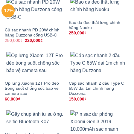
-12%
Bao da đeo thắt lưng chính
hãng Nuoku
Củ sạc nhanh PD 20W chính
250,000
₫
hãng Duzzona cổng USB-C
Giá
Giá
250,000
₫
220,000
₫
gốc
hiện
là:
tại
250,000₫.
là:
220,000₫.
Ốp lưng Xiaomi 12T Pro dẻo
Cáp sạc nhanh 2 đầu Type C
trong suốt chống sốc bảo vệ
65W dài 1m chính hãng
camera sau
Duzzona
60,000
₫
150,000
₫