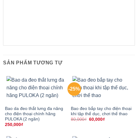
SẢN PHẨM TƯƠNG TỰ
-25%
Bao da đeo thắt lưng đa năng
Bao đeo bắp tay cho điện thoại
cho điện thoại chính hãng
khi tập thể dục, chơi thể thao
PULOKA (2 ngăn)
Giá
Giá
80,000
₫
60,000
₫
gốc
hiện
250,000
₫
là:
tại
80,000₫.
là:
60,000₫.