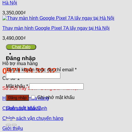
Hà Nội
3,350,000
₫
Thay màn hình Google Pixel 7A lấy ngay tại Hà Nội
3,490,000
₫
Chat Zalo
Đăng nhập
Hỗ trợ mua hàng
0971.99.32.32
Tên tài khoản hoặc địa chỉ email
*
Cơ sở 1
Mật khẩu
*
Số 250 Tây Sơn - Đống Đa - Hà Nội
Ghi nhớ mật khẩu
Đăng nhập
Hướng dẫn mua hàng
Quên mật khẩu?
Chính sách bảo hành
Chính sách vận chuyển hàng
Giới thiệu