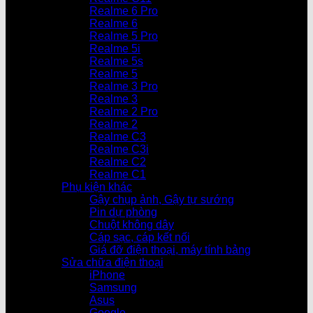
Realme 6 Pro
Realme 6
Realme 5 Pro
Realme 5i
Realme 5s
Realme 5
Realme 3 Pro
Realme 3
Realme 2 Pro
Realme 2
Realme C3
Realme C3i
Realme C2
Realme C1
Phụ kiện khác
Gậy chụp ảnh, Gậy tự sướng
Pin dự phòng
Chuột không dây
Cáp sạc, cáp kết nối
Giá đỡ điện thoại, máy tính bảng
Sửa chữa điện thoại
iPhone
Samsung
Asus
Google