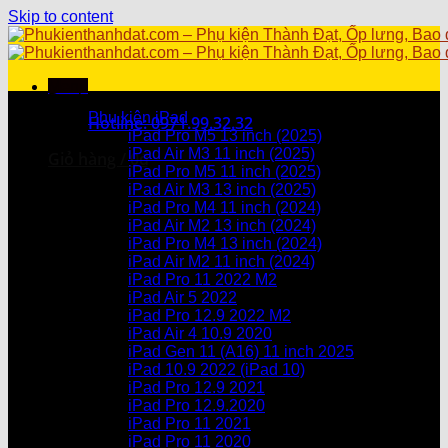
Skip to content
Menu
Danh mục sản phẩm
Phụ kiện iPad
Hotline: 0971.99.32.32
iPad Pro M5 13 inch (2025)
iPad Air M3 11 inch (2025)
Giỏ hàng /
0
₫
iPad Pro M5 11 inch (2025)
iPad Air M3 13 inch (2025)
Chưa có sản phẩm trong giỏ hàng.
iPad Pro M4 11 inch (2024)
iPad Air M2 13 inch (2024)
Giỏ hàng
iPad Pro M4 13 inch (2024)
iPad Air M2 11 inch (2024)
Chưa có sản phẩm trong giỏ hàng.
iPad Pro 11 2022 M2
iPad Air 5 2022
iPad Pro 12.9 2022 M2
iPad Air 4 10.9 2020
iPad Gen 11 (A16) 11 inch 2025
iPad 10.9 2022 (iPad 10)
iPad Pro 12.9 2021
iPad Pro 12.9.2020
iPad Pro 11 2021
iPad Pro 11 2020