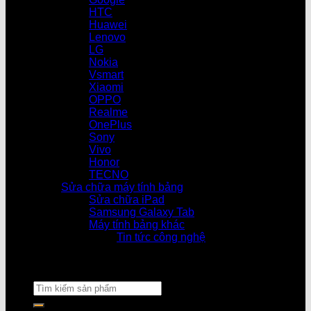
HTC
Huawei
Lenovo
LG
Nokia
Vsmart
Xiaomi
OPPO
Realme
OnePlus
Sony
Vivo
Honor
TECNO
Sửa chữa máy tính bảng
Sửa chữa iPad
Samsung Galaxy Tab
Máy tính bảng khác
Tin tức công nghệ
Cửa hàng l