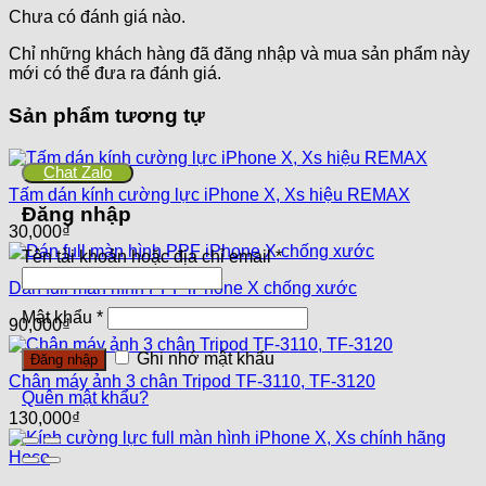
Chưa có đánh giá nào.
Chỉ những khách hàng đã đăng nhập và mua sản phẩm này
mới có thể đưa ra đánh giá.
Sản phẩm tương tự
Chat Zalo
Tấm dán kính cường lực iPhone X, Xs hiệu REMAX
Đăng nhập
30,000
₫
Tên tài khoản hoặc địa chỉ email
*
Dán full màn hình PPF iPhone X chống xước
Mật khẩu
*
90,000
₫
Ghi nhớ mật khẩu
Đăng nhập
Chân máy ảnh 3 chân Tripod TF-3110, TF-3120
Quên mật khẩu?
130,000
₫