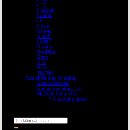
HTC
Huawei
Lenovo
LG
Nokia
Vsmart
Xiaomi
OPPO
Realme
OnePlus
Sony
Vivo
Honor
TECNO
Sửa chữa máy tính bảng
Sửa chữa iPad
Samsung Galaxy Tab
Máy tính bảng khác
Tin tức công nghệ
Cửa hàng làm 