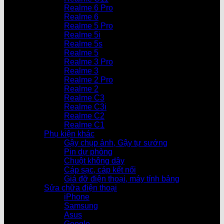
Realme 6 Pro
Realme 6
Realme 5 Pro
Realme 5i
Realme 5s
Realme 5
Realme 3 Pro
Realme 3
Realme 2 Pro
Realme 2
Realme C3
Realme C3i
Realme C2
Realme C1
Phụ kiện khác
Gậy chụp ảnh, Gậy tự sướng
Pin dự phòng
Chuột không dây
Cáp sạc, cáp kết nối
Giá đỡ điện thoại, máy tính bảng
Sửa chữa điện thoại
iPhone
Samsung
Asus
Google