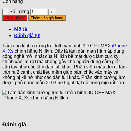
Còn hàng
Số lượng
MUA NGAY
Thêm vào giỏ hàng
Mô tả
Đánh giá (0)
Tấm dán kính cường lực full màn hình 3D CP+ MAX
iPhone
X, Xs
chính hãng Nillkin
.
Đây là tấm dán màn hình áp dụng
công nghệ mới nhất của Nillkin bề mặt được làm cực kỳ
chính xác, mượt mà không gây cho người dùng cảm giác
cấn tay như các tấm dán full khác. Phần viền màu được làm
tràn ra 2 cạnh, chất liệu mềm giúp bám chắc vào máy và
không bị kẽ hở như các dán full khác. Phần kính cường lực
được phủ nano màn 3D Blue Light đạt độ trong mịn rất cao.
Đánh giá