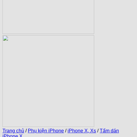
Trang chủ
/
Phụ kiện iPhone
/
iPhone X, Xs
/
Tấm dán
iPhone X