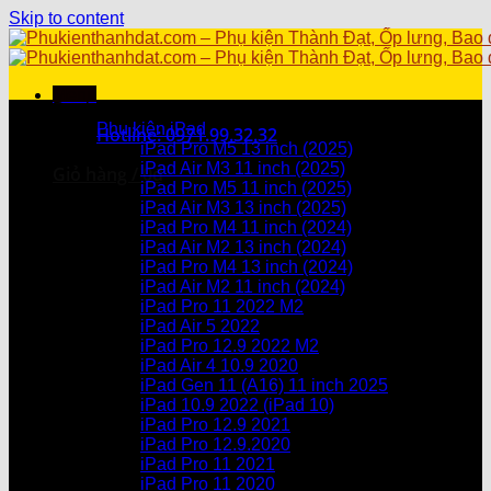
Skip to content
Menu
Danh mục sản phẩm
Phụ kiện iPad
Hotline: 0971.99.32.32
iPad Pro M5 13 inch (2025)
iPad Air M3 11 inch (2025)
Giỏ hàng /
0
₫
iPad Pro M5 11 inch (2025)
iPad Air M3 13 inch (2025)
Chưa có sản phẩm trong giỏ hàng.
iPad Pro M4 11 inch (2024)
iPad Air M2 13 inch (2024)
Giỏ hàng
iPad Pro M4 13 inch (2024)
iPad Air M2 11 inch (2024)
Chưa có sản phẩm trong giỏ hàng.
iPad Pro 11 2022 M2
iPad Air 5 2022
iPad Pro 12.9 2022 M2
iPad Air 4 10.9 2020
iPad Gen 11 (A16) 11 inch 2025
iPad 10.9 2022 (iPad 10)
iPad Pro 12.9 2021
iPad Pro 12.9.2020
iPad Pro 11 2021
iPad Pro 11 2020