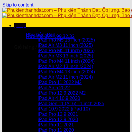
Skip to content
Menu
Danh mục sản phẩm
Phụ kiện iPad
Hotline: 0971.99.32.32
iPad Pro M5 13 inch (2025)
iPad Air M3 11 inch (2025)
Giỏ hàng /
0
₫
iPad Pro M5 11 inch (2025)
iPad Air M3 13 inch (2025)
Chưa có sản phẩm trong giỏ hàng.
iPad Pro M4 11 inch (2024)
iPad Air M2 13 inch (2024)
Giỏ hàng
iPad Pro M4 13 inch (2024)
iPad Air M2 11 inch (2024)
Chưa có sản phẩm trong giỏ hàng.
iPad Pro 11 2022 M2
iPad Air 5 2022
iPad Pro 12.9 2022 M2
iPad Air 4 10.9 2020
iPad Gen 11 (A16) 11 inch 2025
iPad 10.9 2022 (iPad 10)
iPad Pro 12.9 2021
iPad Pro 12.9.2020
iPad Pro 11 2021
iPad Pro 11 2020