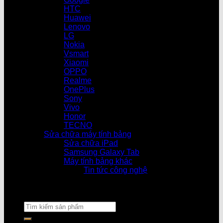
HTC
Huawei
Lenovo
LG
Nokia
Vsmart
Xiaomi
OPPO
Realme
OnePlus
Sony
Vivo
Honor
TECNO
Sửa chữa máy tính bảng
Sửa chữa iPad
Samsung Galaxy Tab
Máy tính bảng khác
Tin tức công nghệ
Cửa hàn