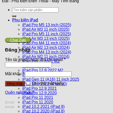
Đạt - Phụ kiện Điện Thoại - Máy Tính Bảng
Phụ kiện iPad
iPad Pro M5 13 inch (2025)
iPad Air M3 11 inch (2025)
iPad Pro M5 11 inch (2025)
iPad Air M3 13 inch (2025)
Chat Zalo
iPad Pro M4 11 inch (2024)
iPad Air M2 13 inch (2024)
Đăng nhập
iPad Pro M4 13 inch (2024)
iPad Air M2 11 inch (2024)
Tên tài khoản hoặc địa chỉ email
*
iPad Pro 11 2022 M2
iPad Air 5 2022
iPad Pro 12.9 2022 M2
Mật khẩu
*
iPad Air 4 10.9 2020
iPad Gen 11 (A16) 11 inch 2025
Ghi nhớ mật khẩu
iPad 10.9 2022 (iPad 10)
Đăng nhập
iPad Pro 12.9 2021
Quên mật khẩu?
iPad Pro 12.9.2020
iPad Pro 11 2021
iPad Pro 11 2020
iPad 10.2 2021 (iPad 9)
iPad 10.2 2020 (iPad 8)