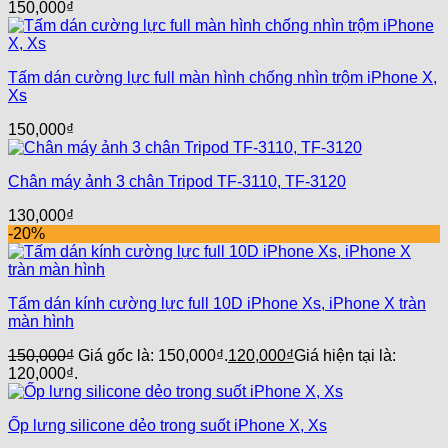
150,000
₫
Tấm dán cường lực full màn hình chống nhìn trộm iPhone X,
Xs
150,000
₫
Chân máy ảnh 3 chân Tripod TF-3110, TF-3120
130,000
₫
-20%
Tấm dán kính cường lực full 10D iPhone Xs, iPhone X tràn
màn hình
150,000
₫
Giá gốc là: 150,000₫.
120,000
₫
Giá hiện tại là:
120,000₫.
Ốp lưng silicone dẻo trong suốt iPhone X, Xs