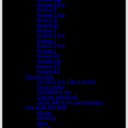
Realme 6 Pro
Realme 6
Realme 5 Pro
Realme 5i
Realme 5s
Realme 5
Realme 3 Pro
Realme 3
Realme 2 Pro
Realme 2
Realme C3
Realme C3i
Realme C2
Realme C1
Phụ kiện khác
Gậy chụp ảnh, Gậy tự sướng
Pin dự phòng
Chuột không dây
Cáp sạc, cáp kết nối
Giá đỡ điện thoại, máy tính bảng
Sửa chữa điện thoại
iPhone
Samsung
Asus
Google