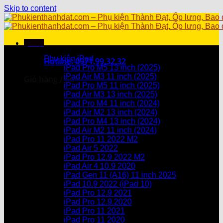
Skip to content
Menu
Danh mục sản phẩm
Phụ kiện iPad
Hotline: 0971.99.32.32
iPad Pro M5 13 inch (2025)
iPad Air M3 11 inch (2025)
Giỏ hàng /
0
₫
iPad Pro M5 11 inch (2025)
iPad Air M3 13 inch (2025)
Chưa có sản phẩm trong giỏ hàng.
iPad Pro M4 11 inch (2024)
iPad Air M2 13 inch (2024)
Giỏ hàng
iPad Pro M4 13 inch (2024)
iPad Air M2 11 inch (2024)
Chưa có sản phẩm trong giỏ hàng.
iPad Pro 11 2022 M2
iPad Air 5 2022
iPad Pro 12.9 2022 M2
iPad Air 4 10.9 2020
iPad Gen 11 (A16) 11 inch 2025
iPad 10.9 2022 (iPad 10)
iPad Pro 12.9 2021
iPad Pro 12.9.2020
iPad Pro 11 2021
iPad Pro 11 2020