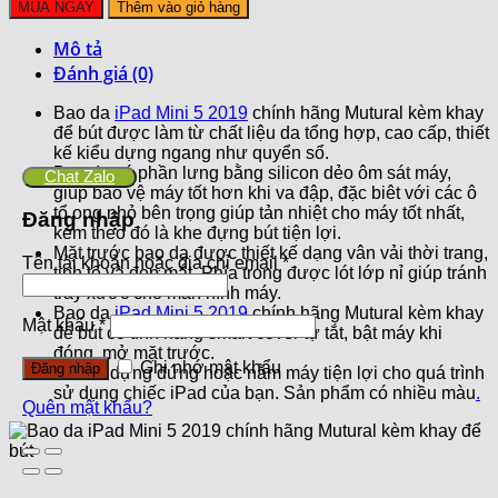
MUA NGAY
Thêm vào giỏ hàng
Mô tả
Đánh giá (0)
Bao da
iPad Mini 5 2019
chính hãng Mutural kèm khay
để bút được làm từ chất liệu da tổng hợp, cao cấp, thiết
kế kiểu dựng ngang như quyển sổ.
Bao da có phần lưng bằng silicon dẻo ôm sát máy,
Chat Zalo
giúp bảo vệ máy tốt hơn khi va đập, đặc biêt với các ô
tổ ong nhỏ bên trọng giúp tản nhiệt cho máy tốt nhất,
Đăng nhập
kèm theo đó là khe đựng bút tiện lợi.
Mặt trước bao da được thiết kế dạng vân vải thời trang,
Tên tài khoản hoặc địa chỉ email
*
tinh tế và đẹp mắt. Phía trong được lót lớp nỉ giúp tránh
trầy xước cho màn hình máy.
Bao da
iPad Mini 5 2019
chính hãng Mutural kèm khay
Mật khẩu
*
để bút có tính năng smart cover tự tắt, bật máy khi
đóng, mở mặt trước.
Ghi nhớ mật khẩu
Đăng nhập
Có thể dựng đứng hoặc nằm máy tiện lợi cho quá trình
sử dụng chiếc iPad của bạn. Sản phẩm có nhiều màu
.
Quên mật khẩu?