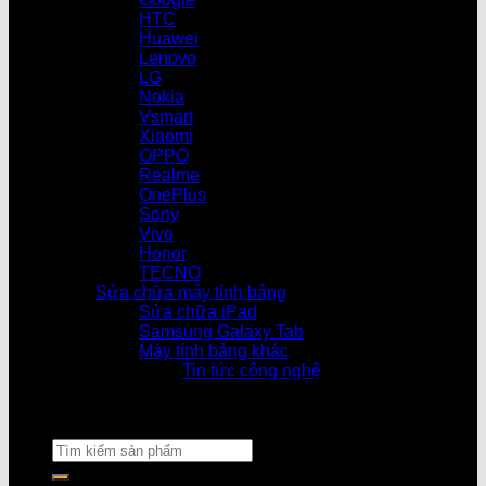
HTC
Huawei
Lenovo
LG
Nokia
Vsmart
Xiaomi
OPPO
Realme
OnePlus
Sony
Vivo
Honor
TECNO
Sửa chữa máy tính bảng
Sửa chữa iPad
Samsung Galaxy Tab
Máy tính bảng khác
Tin tức công nghệ
Cửa hàng làm việc 