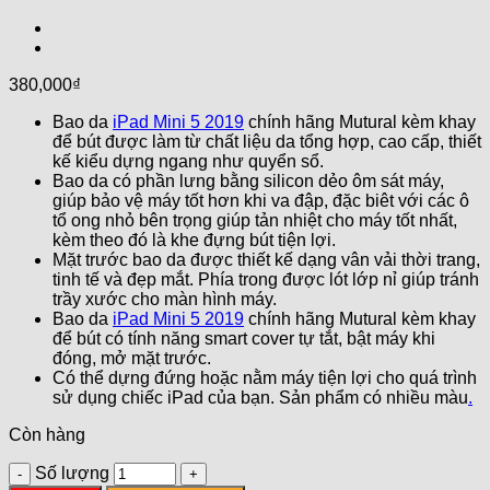
380,000
₫
Bao da
iPad Mini 5 2019
chính hãng Mutural kèm khay
để bút được làm từ chất liệu da tổng hợp, cao cấp, thiết
kế kiểu dựng ngang như quyển sổ.
Bao da có phần lưng bằng silicon dẻo ôm sát máy,
giúp bảo vệ máy tốt hơn khi va đập, đặc biêt với các ô
tổ ong nhỏ bên trọng giúp tản nhiệt cho máy tốt nhất,
kèm theo đó là khe đựng bút tiện lợi.
Mặt trước bao da được thiết kế dạng vân vải thời trang,
tinh tế và đẹp mắt. Phía trong được lót lớp nỉ giúp tránh
trầy xước cho màn hình máy.
Bao da
iPad Mini 5 2019
chính hãng Mutural kèm khay
để bút có tính năng smart cover tự tắt, bật máy khi
đóng, mở mặt trước.
Có thể dựng đứng hoặc nằm máy tiện lợi cho quá trình
sử dụng chiếc iPad của bạn. Sản phẩm có nhiều màu
.
Còn hàng
Số lượng