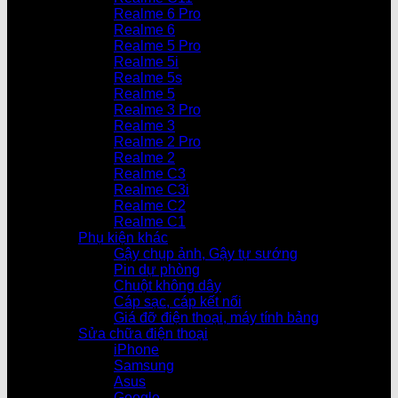
Realme 6 Pro
Realme 6
Realme 5 Pro
Realme 5i
Realme 5s
Realme 5
Realme 3 Pro
Realme 3
Realme 2 Pro
Realme 2
Realme C3
Realme C3i
Realme C2
Realme C1
Phụ kiện khác
Gậy chụp ảnh, Gậy tự sướng
Pin dự phòng
Chuột không dây
Cáp sạc, cáp kết nối
Giá đỡ điện thoại, máy tính bảng
Sửa chữa điện thoại
iPhone
Samsung
Asus
Google