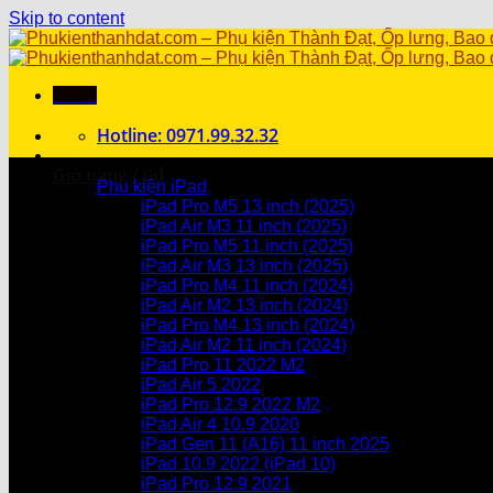
Skip to content
Menu
Hotline: 0971.99.32.32
Danh mục sản phẩm
Giỏ hàng /
0
₫
Phụ kiện iPad
iPad Pro M5 13 inch (2025)
Chưa có sản phẩm trong giỏ hàng.
iPad Air M3 11 inch (2025)
iPad Pro M5 11 inch (2025)
Giỏ hàng
iPad Air M3 13 inch (2025)
iPad Pro M4 11 inch (2024)
Chưa có sản phẩm trong giỏ hàng.
iPad Air M2 13 inch (2024)
iPad Pro M4 13 inch (2024)
iPad Air M2 11 inch (2024)
iPad Pro 11 2022 M2
iPad Air 5 2022
iPad Pro 12.9 2022 M2
iPad Air 4 10.9 2020
iPad Gen 11 (A16) 11 inch 2025
iPad 10.9 2022 (iPad 10)
iPad Pro 12.9 2021